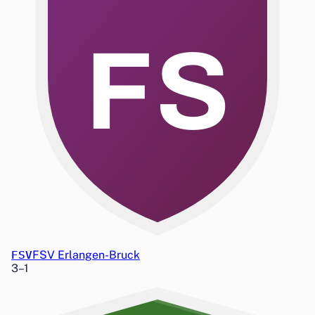
FS
FSV
FSV Erlangen-Bruck
3
–
1