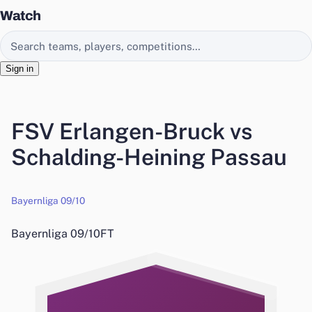
Watch
Search EasyChamp
Sign in
FSV Erlangen-Bruck vs
Schalding-Heining Passau
Bayernliga 09/10
Bayernliga 09/10
FT