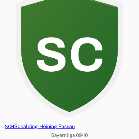
SC
SCH
Schalding-Heining Passau
Bayernliga 09/10