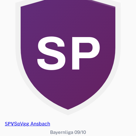
SP
SPV
SpVgg Ansbach
Bayernliga 09/10