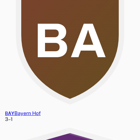
BA
BAY
Bayern Hof
3
–
1