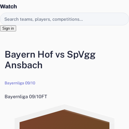
Watch
Search EasyChamp
Sign in
Bayern Hof vs SpVgg
Ansbach
Bayernliga 09/10
Bayernliga 09/10
FT